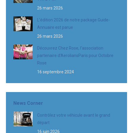
26 mars 2026
L’édition 2026 de notre package Guide-
Annuaire est parue
26 mars 2026
Découvrez Chez Rose, l’association
partenaire d’AeroliansParis pour Octobre
Rose
16 septembre 2024
News Corner
Contrôlez votre véhicule avant le grand
départ
16 juin 2026