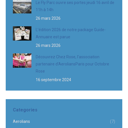
Le Fly Parc ouvre ses portes jeudi 16 avril de
11h à 14h
26 mars 2026
L’édition 2026 de notre package Guide-
Annuaire est parue
26 mars 2026
Découvrez Chez Rose, l’association
partenaire d’AeroliansParis pour Octobre
Rose
16 septembre 2024
Categories
Aerolians
(7)