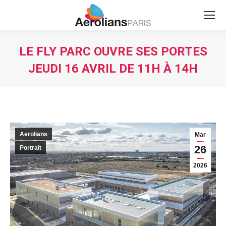
Search:
LE FLY PARC OUVRE SES PORTES
JEUDI 16 AVRIL DE 11H À 14H
Vous êtes ici :
Aerolians
Mar
26
Portrait
2026