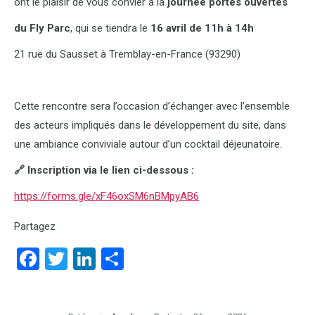
ont le plaisir de vous convier à la
journée portes ouvertes
du Fly Parc
, qui se tiendra le
16 avril de 11h à 14h
21 rue du Sausset à Tremblay-en-France (93290)
Cette rencontre sera l’occasion d’échanger avec l’ensemble
des acteurs impliqués dans le développement du site, dans
une ambiance conviviale autour d’un cocktail déjeunatoire.
🔗
Inscription via le lien ci-dessous :
https://forms.gle/xF46oxSM6nBMpyAB6
Partagez
Facebook
Twitter
LinkedIn
Partager