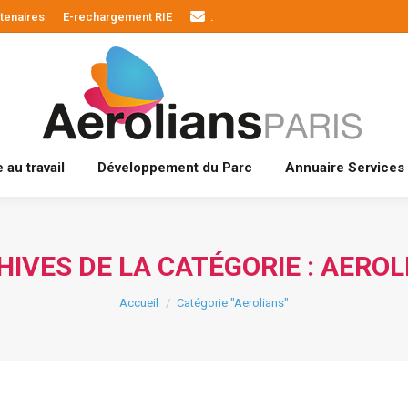
tenaires
E-rechargement RIE
.
Actualités
Bien-être au travail
Développement du Par
 au travail
Développement du Parc
Annuaire Services
HIVES DE LA CATÉGORIE :
AEROL
Vous êtes ici :
Accueil
Catégorie "Aerolians"