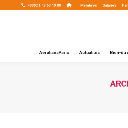
+33(0)1.48.63.10.00
.
Membres
Salariés
Par
AeroliansParis
AeroliansParis
Actualités
Bien-être
ARC