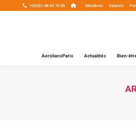
+33(0)1.48.63.10.00
.
Membres
Salariés
Par
AeroliansParis
AeroliansParis
Actualités
Bien-être
AR