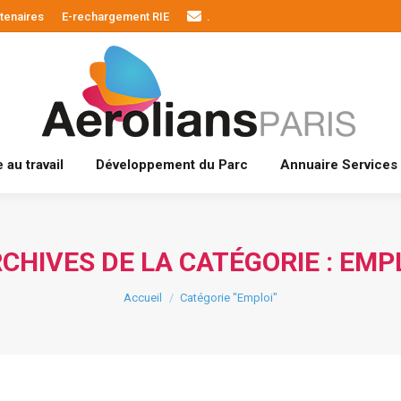
tenaires
E-rechargement RIE
.
Actualités
Bien-être au travail
Développement du Par
 au travail
Développement du Parc
Annuaire Services
CHIVES DE LA CATÉGORIE :
EMP
Vous êtes ici :
Accueil
Catégorie "Emploi"