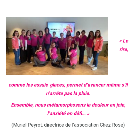
« Le
rire,
comme les essuie-glaces,
permet d’avancer même s’il
n’arrête pas la pluie.
Ensemble, nous métamorphosons la douleur en joie,
l’anxiété en défi… »
(Muriel Peyrot, directrice de l’association Chez Rose)