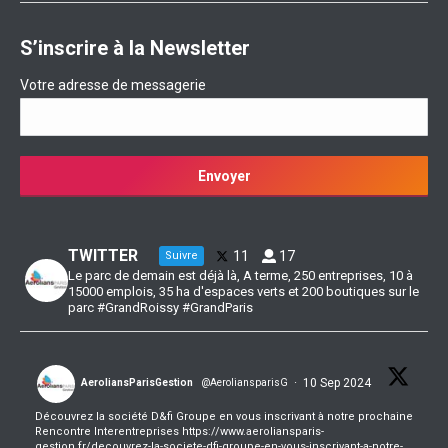
S’inscrire à la Newsletter
Votre adresse de messagerie
TWITTER
11
17
Suivre
Le parc de demain est déjà là, A terme, 250 entreprises, 10 à
15000 emplois, 35 ha d'espaces verts et 200 boutiques sur le
parc #GrandRoissy #GrandParis
·
10 Sep 2024
AeroliansParisGestion
@AeroliansparisG
Découvrez la société D&fi Groupe en vous inscrivant à notre prochaine
Rencontre Interentreprises https://www.aeroliansparis-
gestion.fr/decouvrez-la-societe-dfi-groupe-en-vous-inscrivant-a-notre-