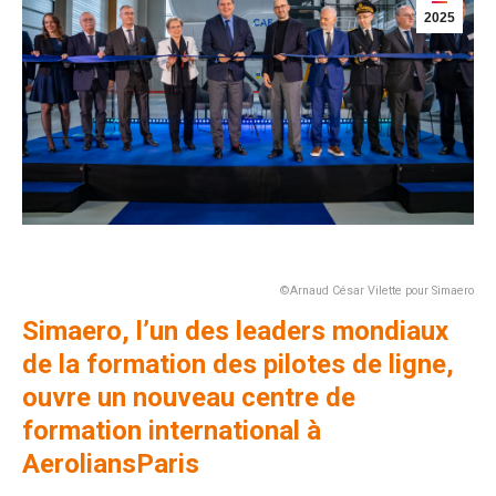
2025
©Arnaud César Vilette pour Simaero
Simaero, l’un des leaders mondiaux
de la formation des pilotes de ligne,
ouvre un nouveau centre de
formation international à
AeroliansParis