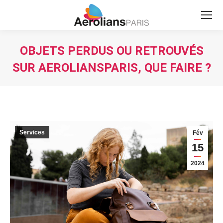
Search:
OBJETS PERDUS OU RETROUVÉS
SUR AEROLIANSPARIS, QUE FAIRE ?
Vous êtes ici :
Services
Fév
15
2024