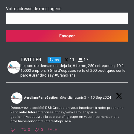
Votre adresse de messagerie
TWITTER
11
17
Suivre
Le parc de demain est déjà là, A terme, 250 entreprises, 10 à
15000 emplois, 35 ha d'espaces verts et 200 boutiques sur le
parc #GrandRoissy #GrandParis
·
10 Sep 2024
AeroliansParisGestion
@AeroliansparisG
Découvrez la société D&fi Groupe en vous inscrivant à notre prochaine
Rencontre Interentreprises https://www.aeroliansparis-
gestion.fr/decouvrez-la-societe-dfi-groupe-en-vous-inscrivant-a-notre-
prochaine-rencontre-interentreprises/
0
0
Twitter