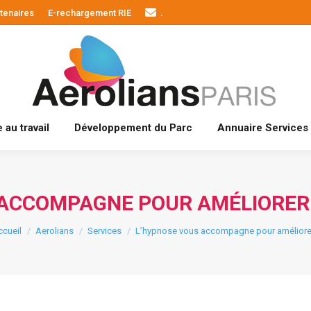
tenaires
E-rechargement RIE
.
Actualités
Bien-être au travail
Développement du Par
 au travail
Développement du Parc
Annuaire Services
 ACCOMPAGNE POUR AMÉLIORER 
us êtes ici :
cueil
Aerolians
Services
L’hypnose vous accompagne pour améliore