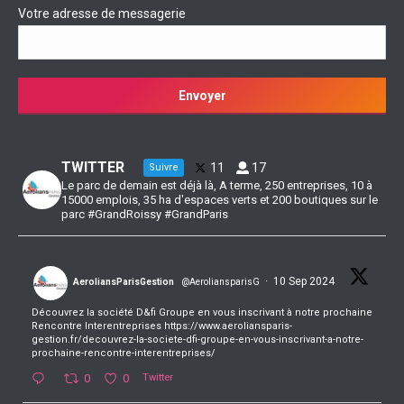
Votre adresse de messagerie
TWITTER
11
17
Suivre
Le parc de demain est déjà là, A terme, 250 entreprises, 10 à
15000 emplois, 35 ha d'espaces verts et 200 boutiques sur le
parc #GrandRoissy #GrandParis
·
10 Sep 2024
AeroliansParisGestion
@AeroliansparisG
Découvrez la société D&fi Groupe en vous inscrivant à notre prochaine
Rencontre Interentreprises https://www.aeroliansparis-
gestion.fr/decouvrez-la-societe-dfi-groupe-en-vous-inscrivant-a-notre-
prochaine-rencontre-interentreprises/
0
0
Twitter