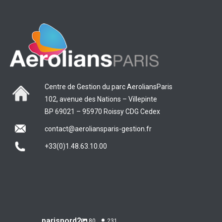
Centre de Gestion du parc AeroliansParis
102, avenue des Nations – Villepinte
BP 69021 – 95970 Roissy CDG Cedex
contact@aeroliansparis-gestion.fr
+33(0)1.48.63.10.00
parisnord2
80
231