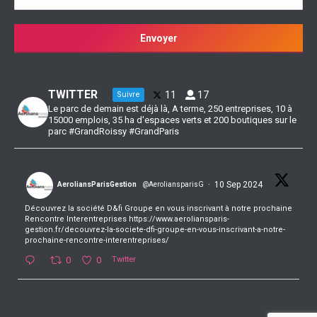
TWITTER
11
17
Suivre
Le parc de demain est déjà là, A terme, 250 entreprises, 10 à
15000 emplois, 35 ha d'espaces verts et 200 boutiques sur le
parc #GrandRoissy #GrandParis
·
10 Sep 2024
AeroliansParisGestion
@AeroliansparisG
Découvrez la société D&fi Groupe en vous inscrivant à notre prochaine
Rencontre Interentreprises https://www.aeroliansparis-
gestion.fr/decouvrez-la-societe-dfi-groupe-en-vous-inscrivant-a-notre-
prochaine-rencontre-interentreprises/
0
0
Twitter