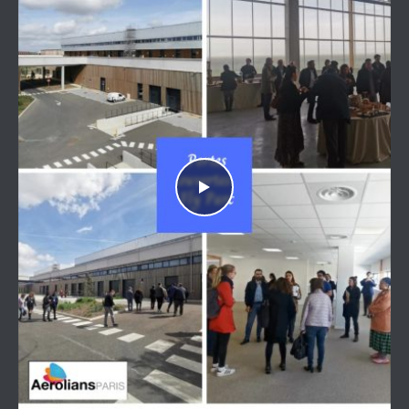
🎉 Ouvert à tous !
#animation #restaurantfestif #maroc
10, rue de l`étang
3
0
2
0
@Tremblay-en-France
1
0