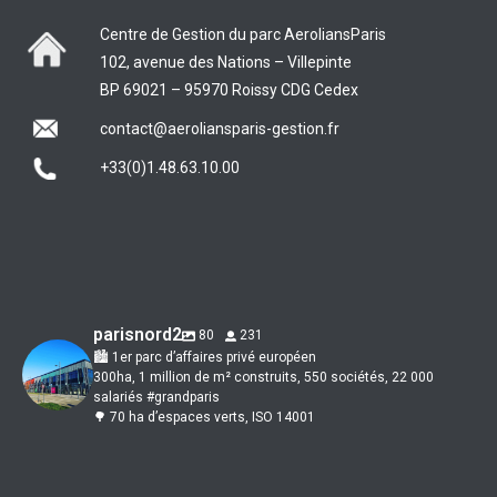
Centre de Gestion du parc AeroliansParis
102, avenue des Nations – Villepinte
BP 69021 – 95970 Roissy CDG Cedex
contact@aeroliansparis-gestion.fr
+33(0)1.48.63.10.00
parisnord2
80
231
🏙 1er parc d’affaires privé européen
300ha, 1 million de m² construits, 550 sociétés, 22 000
salariés #grandparis
🌳 70 ha d’espaces verts, ISO 14001
🌴✨ Préparez-vous à voyager au soleil !
𝑷𝒓𝒆́𝒑𝒂𝒓𝒆𝒛-𝒗𝒐𝒖𝒔 𝒑𝒐𝒖𝒓 𝒖𝒏𝒆 𝒆𝒔𝒄𝒂𝒑𝒂𝒅𝒆 𝒄𝒖𝒍𝒊𝒏𝒂𝒊𝒓𝒆 𝒂𝒖 𝑴𝒂𝒓𝒐𝒄 🐫